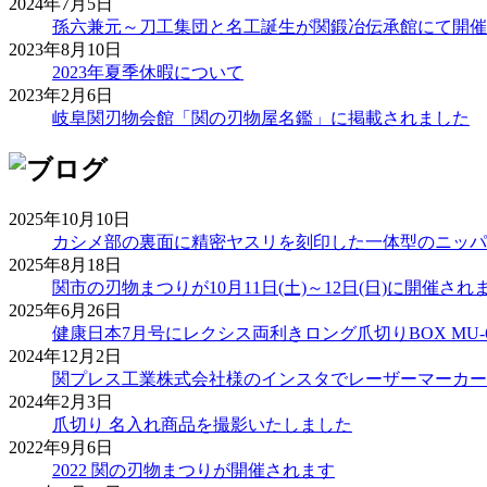
2024年7月5日
孫六兼元～刀工集団と名工誕生が関鍛冶伝承館にて開催
2023年8月10日
2023年夏季休暇について
2023年2月6日
岐阜関刃物会館「関の刃物屋名鑑」に掲載されました
2025年10月10日
カシメ部の裏面に精密ヤスリを刻印した一体型のニッパ
2025年8月18日
関市の刃物まつりが10月11日(土)～12日(日)に開催され
2025年6月26日
健康日本7月号にレクシス両利きロング爪切りBOX MU-
2024年12月2日
関プレス工業株式会社様のインスタでレーザーマーカー
2024年2月3日
爪切り 名入れ商品を撮影いたしました
2022年9月6日
2022 関の刃物まつりが開催されます