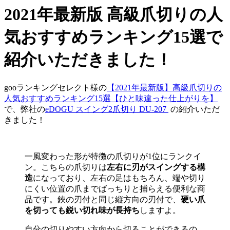
2021年最新版 高級爪切りの人
気おすすめランキング15選で
紹介いただきました！
gooランキングセレ
クト様の
【2021年最新版】高級爪切りの
人気おすすめランキング15選【ひと味違った仕上がりを】
で、弊社の
eDOGU スイング2爪切り DU-207
の紹介いただ
きました！
一風変わった形が特徴の爪切りが1位にランクイ
ン。こちらの爪切りは
左右に刃がスイングする構
造
になっており、左右の足はもちろん、端や切り
にくい位置の爪までばっちりと捕らえる便利な商
品です。鋏の刃付と同じ縦方向の刃付で、
硬い爪
を切っても鋭い切れ味が長持ち
しますよ。
自分の切りやすい方向から切ることができるの